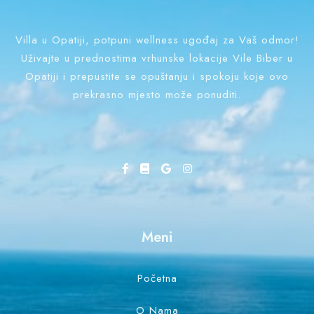
Villa u Opatiji, potpuni wellness ugođaj za Vaš odmor!
Uživajte u prednostima vrhunske lokacije Vile Biber u
Opatiji i prepustite se opuštanju i spokoju koje ovo
prekrasno mjesto može ponuditi.
Dolazak
Odlazak
100
Meni
Odrasli
Djeca
1
0
Početna
Pretraži
O Nama