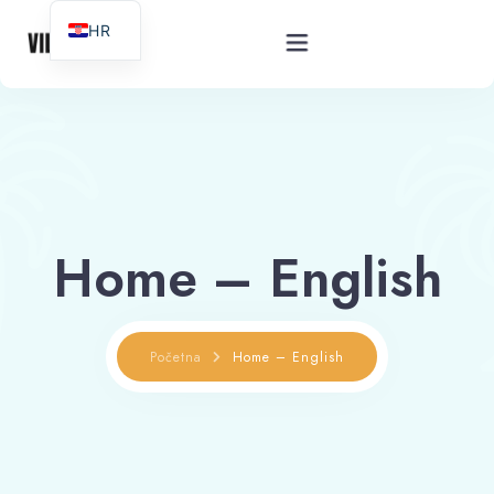
HR
Početna
Fotografije
Home – English
Usluge
O Nama
Početna
Home – English
Kontakt
English