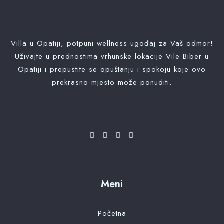
Villa u Opatiji, potpuni wellness ugođaj za Vaš odmor!
Uživajte u prednostima vrhunske lokacije Vile Biber u
Opatiji i prepustite se opuštanju i spokoju koje ovo
prekrasno mjesto može ponuditi.
Dolazak
100
Odlazak
Meni
Odrasli
Djeca
Početna
Pretraži