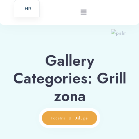
HR
Početna
Gallery
Fotografije
Categories:
Grill
Usluge
zona
O Nama
Kontakt
Početna
Usluge
English